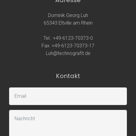
Dominik Georg Luh
65343 Eltville am Rhein
Tel.: +49-6123-70373-0
Fax: +49-6123-70373-17
Luh@technografit.de
Kontakt